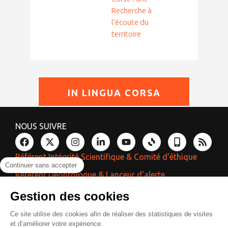
Recherche à
l’écoute du
territoire
IN LINGUA CORSA
NOUS SUIVRE
Référent Intégrité Scientifique & Comité d'éthique
Continuer sans accepter
Référent Déontologue & Lanceur d'alerte
Référent Laïcité & Égalité
Gestion des cookies
Ce site utilise des cookies afin de réaliser des statistiques de visites
et d’améliorer votre expérience.