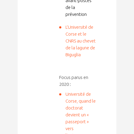
avant-postes
de la
prévention
L’Université de
Corse et le
CNRS au chevet
de la lagune de
Biguglia
Focus parus en
2020 :
Université de
Corse, quand le
doctorat
devient un «
passeport »
vers