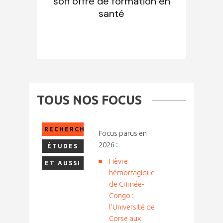
son offre de formation en
santé
TOUS NOS FOCUS
RECHERCHE
Focus parus en
2026 :
ÉTUDES
Fièvre
ET AUSSI
hémorragique
de Crimée-
Congo :
l’Université de
Corse aux