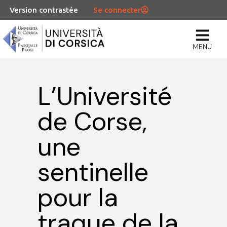
Version contrastée
Se connecter
MENU
L’Université
de Corse,
une
sentinelle
pour la
traque de la