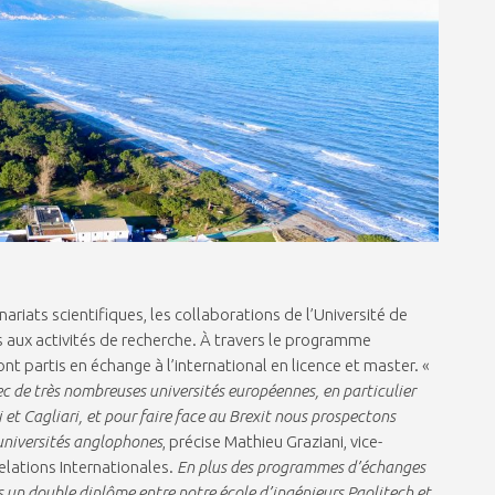
ariats scientifiques, les collaborations de l’Université de
as aux activités de recherche. À travers le programme
t partis en échange à l’international en licence et master. «
 de très nombreuses universités européennes, en particulier
i et Cagliari, et pour faire face au Brexit nous prospectons
universités anglophones
, précise Mathieu Graziani, vice-
elations Internationales.
En plus des programmes d’échanges
s un double diplôme entre notre école d’ingénieurs Paolitech et