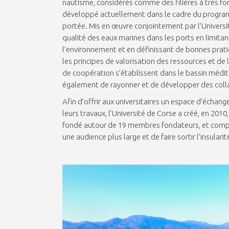
nautisme, considérés comme des filières à très fo
développé actuellement dans le cadre du programme
portée. Mis en œuvre conjointement par l’Université
qualité des eaux marines dans les ports en limitant
l’environnement et en définissant de bonnes prat
les principes de valorisation des ressources et de l
de coopération s’établissent dans le bassin médite
également de rayonner et de développer des colla
Afin d’offrir aux universitaires un espace d’écha
leurs travaux, l’Université de Corse a créé, en 2010,
fondé autour de 19 membres fondateurs, et compt
une audience plus large et de faire sortir l’insulari