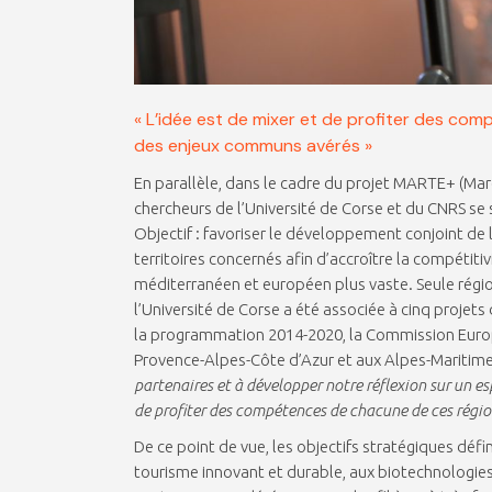
« L’idée est de mixer et de profiter des c
des enjeux communs avérés »
En parallèle, dans le cadre du projet MARTE+ (Mare, 
chercheurs de l’Université de Corse et du CNRS se s
Objectif : favoriser le développement conjoint de l’
territoires concernés afin d’accroître la compétitiv
méditerranéen et européen plus vaste. Seule régio
l’Université de Corse a été associée à cinq projets
la programmation 2014-2020, la Commission Europé
Provence-Alpes-Côte d’Azur et aux Alpes-Maritim
partenaires et à développer notre réflexion sur un e
de profiter des compétences de chacune de ces régi
De ce point de vue, les objectifs stratégiques défini
tourisme innovant et durable, aux biotechnologie