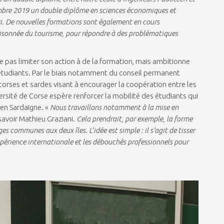
embre 2019 un double diplôme en sciences économiques et
ari. De nouvelles formations sont également en cours
aisonnée du tourisme, pour répondre à des problématiques
e pas limiter son action à de la formation, mais ambitionne
 étudiants. Par le biais notamment du conseil permanent
 corses et sardes visant à encourager la coopération entre les
iversité de Corse espère renforcer la mobilité des étudiants qui
 en Sardaigne. «
Nous travaillons notamment à la mise en
t savoir Mathieu Graziani.
Cela prendrait, par exemple, la forme
es communes aux deux îles. L’idée est simple : il s’agit de tisser
expérience internationale et les débouchés professionnels pour