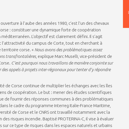
ouverture à l’aube des années 1980, c’est l’un des chevaux
 Corse : constituer une dynamique forte de coopération
 méditerranéen. L’objectif est clairement défini. Il s’agit
 l’attractivité du campus de Corte, tout en cherchant à
territoire corse. «
Nous avons des problématiques assez
ns transfrontalières
, explique Marc Muselli, vice-président de
Corse.
C’est pourquoi nous travaillons de manière conjointe sur
des appels à projets inter-régionaux pour tenter d’y répondre
ité de Corse continue de multiplier les échanges avec les îles
péens de coopération. Le but : mener des études scientifiques
 vue de fournir des réponses communes à des problématiques
, dans le cadre du programme Interreg Italie-France Maritime,
niversité de Corse et le CNRS ont travaillé notamment avec la
 des risques incendie. Baptisé PROTERINA-C, il vise à évaluer
es sur ce type de risques dans les espaces naturels et urbains