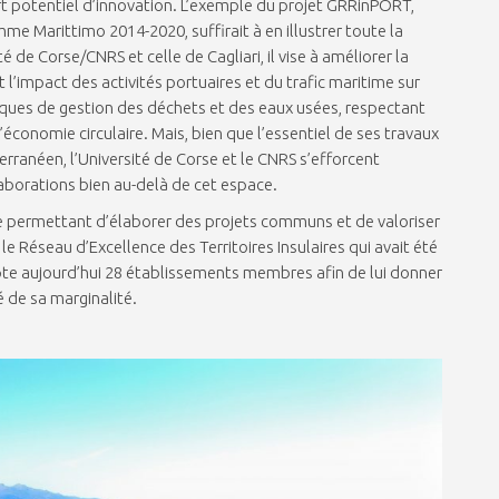
rt potentiel d’innovation. L’exemple du projet GRRinPORT,
 Marittimo 2014-2020, suffirait à en illustrer toute la
 de Corse/CNRS et celle de Cagliari, il vise à améliorer la
 l’impact des activités portuaires et du trafic maritime sur
iques de gestion des déchets et des eaux usées, respectant
’économie circulaire. Mais, bien que l’essentiel de ses travaux
rranéen, l’Université de Corse et le CNRS s’efforcent
borations bien au-delà de cet espace.
nge permettant d’élaborer des projets communs et de valoriser
 le Réseau d’Excellence des Territoires Insulaires qui avait été
e aujourd’hui 28 établissements membres afin de lui donner
té de sa marginalité.