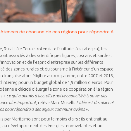
ompétences de chacune de ces régions pour répondre à
Ruralità e Terra : potenziare l’unitarietà strategica), les
ont associés à des scientifiques ligures, toscans et sardes.
innovation et de l’esprit d’entreprise sur les différents
ité des zones rurales et du tourisme à l’intérieur d’un espace
n française alors éligible au programme, entre 2007 et 2013,
 d’Interreg pour un budget global de 1,9 million d’euros. Pour
enne a décidé d’élargir la zone de coopération à la région
es «
ce qui a permis d’accroître notre capacité à trouver des
space plus important
, relève Marc Muselli.
L’idée est de mixer et
ons pour répondre à des enjeux communs avérés
».
s par Marittimo sont pour le moins clairs : ils ont trait au
s, au développement des énergies renouvelables et au