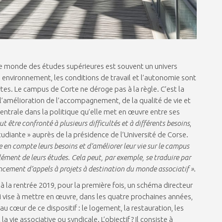
 le monde des études supérieures est souvent un univers
el environnement, les conditions de travail et l’autonomie sont
ytes. Le campus de Corte ne déroge pas à la règle. C’est la
e l’amélioration de l’accompagnement, de la qualité de vie et
entrale dans la politique qu’elle met en œuvre entre ses
t être confronté à plusieurs difficultés et à différents besoins
,
tudiante » auprès de la présidence de l’Université de Corse.
en compte leurs besoins et d’améliorer leur vie sur le campus
lément de leurs études. Cela peut, par exemple, se traduire par
ancement d’appels à projets à destination du monde associatif »
.
e à la rentrée 2019, pour la première fois, un schéma directeur
 qui vise à mettre en œuvre, dans les quatre prochaines années,
u cœur de ce dispositif : le logement, la restauration, les
t la vie associative ou syndicale. L’objectif ? Il consiste à