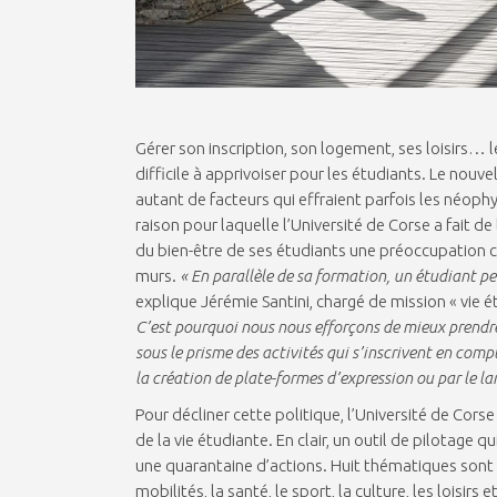
Gérer son inscription, son logement, ses loisirs…
difficile à apprivoiser pour les étudiants. Le nouv
autant de facteurs qui effraient parfois les néoph
raison pour laquelle l’Université de Corse a fait d
du bien-être de ses étudiants une préoccupation c
murs.
« En parallèle de sa formation, un étudiant peu
explique Jérémie Santini, chargé de mission « vie é
C’est pourquoi nous nous efforçons de mieux prendre 
sous le prisme des activités qui s’inscrivent en comp
la création de plate-formes d’expression ou par le l
Pour décliner cette politique, l’Université de Cors
de la vie étudiante. En clair, un outil de pilotage
une quarantaine d’actions. Huit thématiques sont a
mobilités, la santé, le sport, la culture, les loisirs e