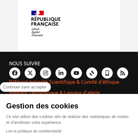
NOUS SUIVRE
Référent Intégrité Scientifique & Comité d'éthique
Continuer sans accepter
Référent Déontologue & Lanceur d'alerte
Référent Laïcité & Égalité
Gestion des cookies
Ce site utilise des cookies afin de réaliser des statistiques de visites
et d’améliorer votre expérience.
Réalisation
Contacts
Plan d’accès
Espace presse
Photothèque
Lire la politique de confidentialité
Corsicaweb
Recrutement
Marchés publics
Plan du site