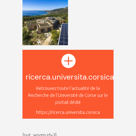
ricerca.universita.corsica
Retrouvez toute l'actualité de la
Recherche de l'Université de Corse sur le
portail dédié
https://ricerca.universita.corsica
[put_wpgm id=3]