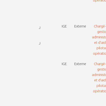
opérati
IGE
Externe
Chargé-
J
gesti
administ
et d’ai
J
pilot
opérati
IGE
Externe
Chargé-
gesti
administ
et d’ai
pilot
opérati