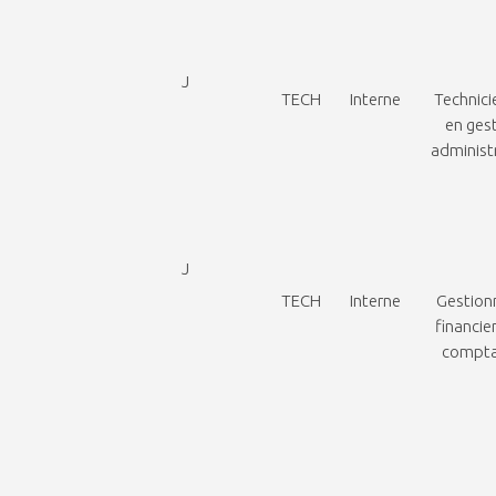
J
TECH
Interne
Technici
en ges
administ
J
TECH
Interne
Gestion
financier
compta