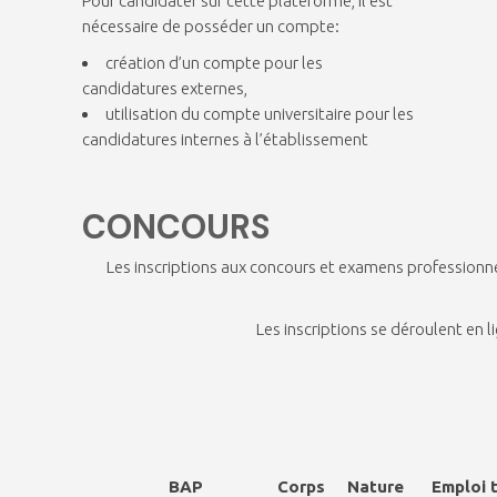
Pour candidater sur cette plateforme, il est
nécessaire de posséder un compte:
création d’un compte pour les
candidatures externes,
utilisation du compte universitaire pour les
candidatures internes à l’établissement
CONCOURS
Les inscriptions aux concours et examens professionn
Les inscriptions se déroulent en lig
BAP
Corps
Nature
Emploi 