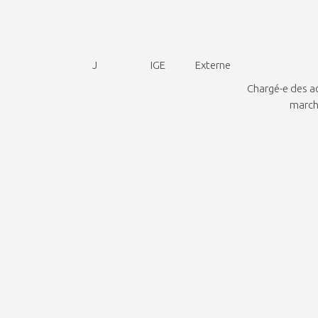
J
IGE
Externe
Chargé-e des a
march