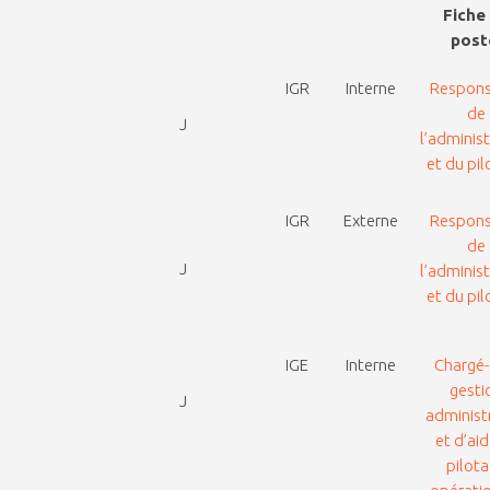
Fiche
pos
IGR
Interne
Respons
de
J
l’adminis
et du pi
IGR
Externe
Respons
de
J
l’adminis
et du pi
IGE
Interne
Chargé-
gesti
J
administ
et d’ai
pilot