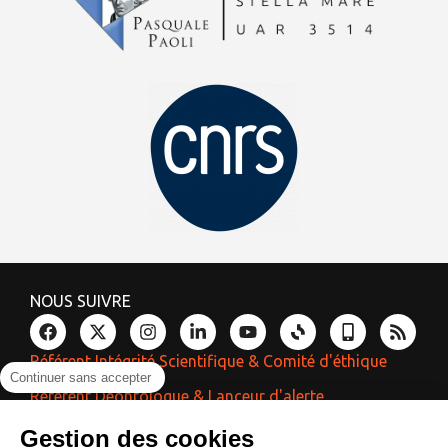
NOUS SUIVRE
Référent Intégrité Scientifique & Comité d'éthique
Continuer sans accepter
Référent Déontologue & Lanceur d'alerte
Référent Laïcité & Égalité
Gestion des cookies