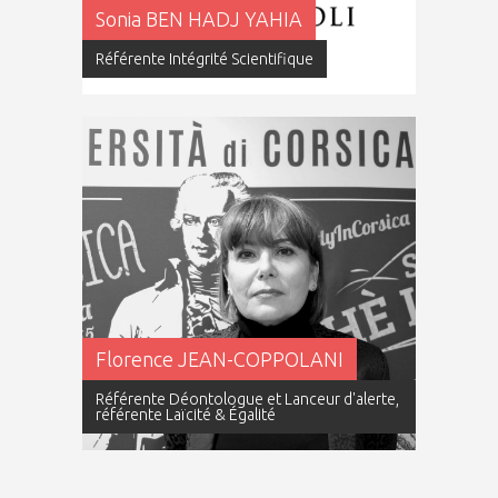
Sonia BEN HADJ YAHIA
Référente Intégrité Scientifique
Florence JEAN-COPPOLANI
Référente Déontologue et Lanceur d'alerte,
référente Laïcité & Égalité