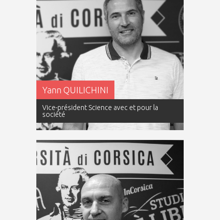
Yann QUILICHINI
Vice-président Science avec et pour la
société