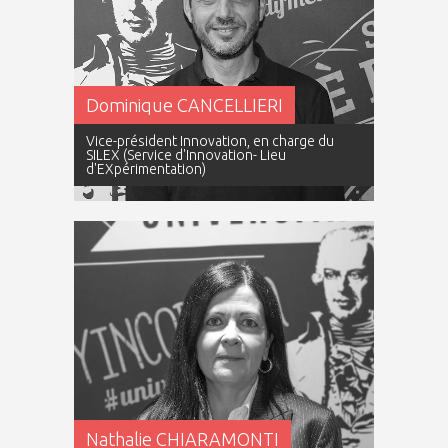
Dominique CANCELLIERI
Vice-président Innovation, en charge du
SILEX (Service d'Innovation- Lieu
d'EXpérimentation)
Nathalie CHIARAMONTI