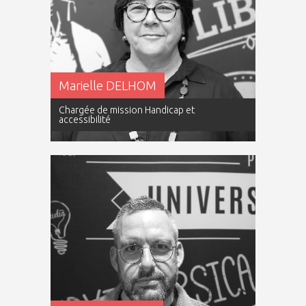
Marielle DELHOM
Chargée de mission Handicap et
accessibilité