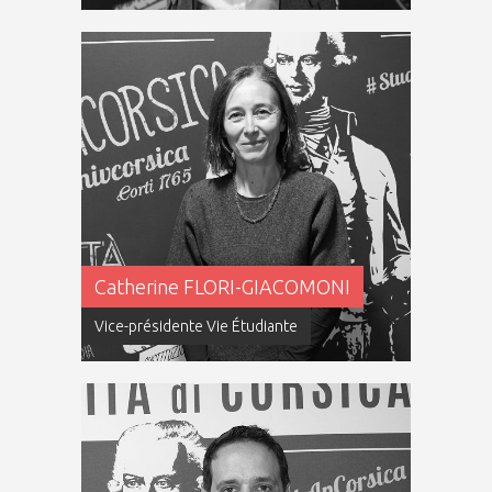
Catherine FLORI-GIACOMONI
Vice-présidente Vie Étudiante