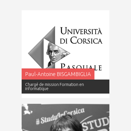
Paul-Antoine BISGAMBIGLIA
Chargé de mission Formation en
informatique