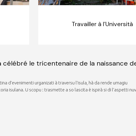
Travailler à l’Università
a célébré le tricentenaire de la naissance d
tina d’evenimenti urganizati à traversu l’isula, hà da rende umagiu
oria isulana. U scopu : trasmette a so lascita è ispirà si di l’aspetti nu