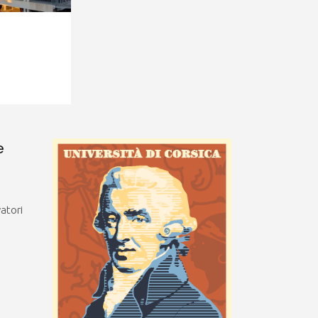
e
vatori