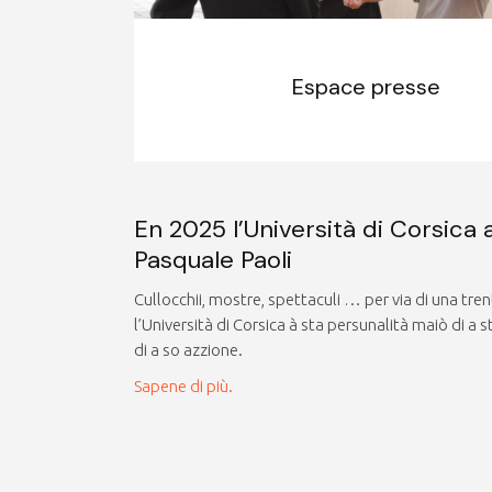
Espace presse
En 2025 l’Università di Corsica 
Pasquale Paoli
Cullocchii, mostre, spettaculi … per via di una tren
l’Università di Corsica à sta persunalità maiò di a st
di a so azzione.
Sapene di più.