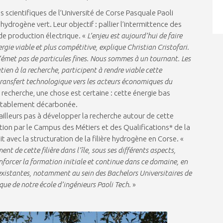
 scientifiques de l’Université de Corse Pasquale Paoli
ydrogène vert. Leur objectif : pallier l’intermittence des
de production électrique. «
L’enjeu est aujourd’hui de faire
rgie viable et plus compétitive, explique Christian Cristofari.
 n’émet pas de particules fines. Nous sommes à un tournant. Les
utien à la recherche, participent à rendre viable cette
ransfert technologique vers les acteurs économiques du
 recherche, une chose est certaine : cette énergie bas
ritablement décarbonée.
ailleurs pas à développer la recherche autour de cette
tion par le Campus des Métiers et des Qualifications* de la
t avec la structuration de la filière hydrogène en Corse. «
t de cette filière dans l’île, sous ses différents aspects,
renforcer la formation initiale et continue dans ce domaine, en
existantes, notamment au sein des Bachelors Universitaires de
que de notre école d’ingénieurs Paoli Tech.
»