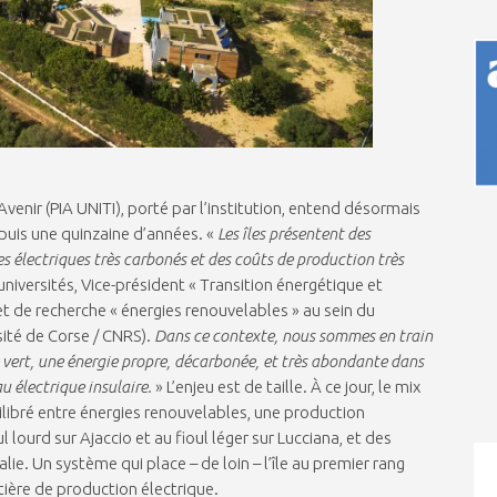
enir (PIA UNITI), porté par l’institution, entend désormais
puis une quinzaine d’années. «
Les îles présentent des
es électriques très carbonés et des coûts de production très
 universités, Vice-président « Transition énergétique et
 de recherche « énergies renouvelables » au sein du
sité de Corse / CNRS).
Dans ce contexte, nous sommes en train
 vert, une énergie propre, décarbonée, et très abondante dans
au électrique insulaire.
» L’enjeu est de taille. À ce jour, le mix
ilibré entre énergies renouvelables, une production
lourd sur Ajaccio et au fioul léger sur Lucciana, et des
talie. Un système qui place – de loin – l’île au premier rang
tière de production électrique.