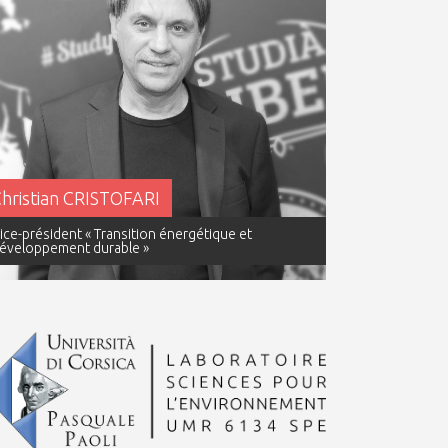
hristian CRISTOFARI
ice-président « Transition énergétique et
éveloppement durable »