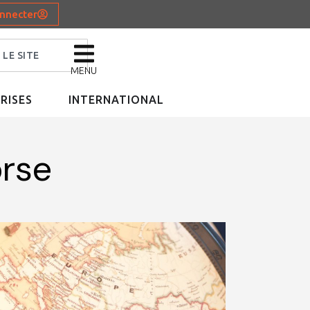
nnecter
MENU
RISES
INTERNATIONAL
orse