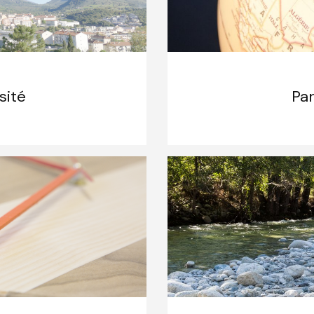
sité
Par