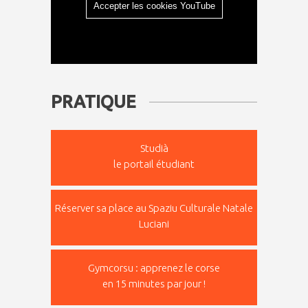
Accepter les cookies YouTube
PRATIQUE
Studià
le portail étudiant
Réserver sa place au Spaziu Culturale Natale
Luciani
Gymcorsu : apprenez le corse
en 15 minutes par jour !