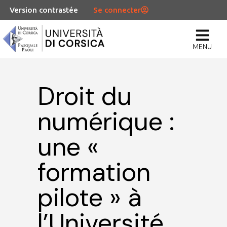
Version contrastée
Se connecter
MENU
Droit du
numérique :
une «
formation
pilote » à
l’Université