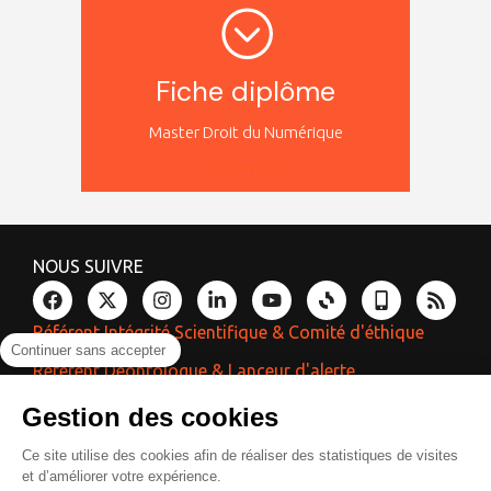
Fiche diplôme
Master Droit du Numérique
READ MORE
NOUS SUIVRE
Référent Intégrité Scientifique & Comité d'éthique
Continuer sans accepter
Référent Déontologue & Lanceur d'alerte
Référent Laïcité & Égalité
Gestion des cookies
Ce site utilise des cookies afin de réaliser des statistiques de visites
et d’améliorer votre expérience.
Réalisation
Contacts
Plan d’accès
Espace presse
Photothèque