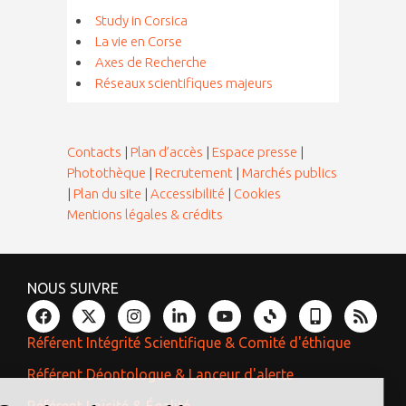
Study in Corsica
La vie en Corse
Axes de Recherche
Réseaux scientifiques majeurs
Contacts
|
Plan d’accès
|
Espace presse
|
Photothèque
|
Recrutement
|
Marchés publics
|
Plan du site
|
Accessibilité
|
Cookies
Mentions légales & crédits
NOUS SUIVRE
Référent Intégrité Scientifique & Comité d'éthique
Continuer sans accepter
Référent Déontologue & Lanceur d'alerte