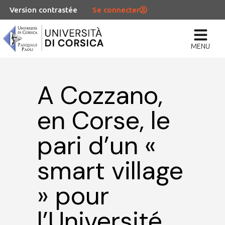
Version contrastée
Se connecter
MENU
A Cozzano,
en Corse, le
pari d’un «
smart village
» pour
l’Université