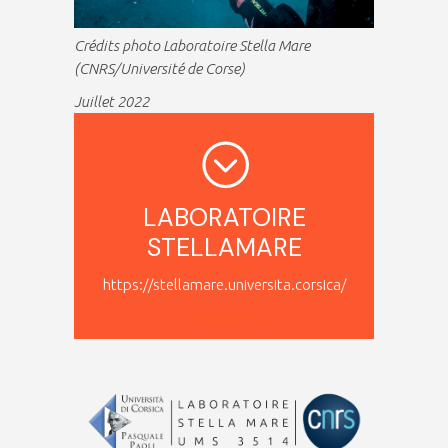
Crédits photo Laboratoire Stella Mare
(CNRS/Université de Corse)
Juillet 2022
LABORATOIRE
STELLAMARE
https://stellamare.universita.corsica/
READ MORE