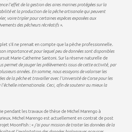
ence l’effet de la gestion des aires marines protégées sur la
abilité et la production de la pêche artisanale qui peuvent
ler, voire tripler pour certaines espèces exposées aux
èvements des pêcheurs récréatifs »
.
let s’il ne prenait en compte que la pêche professionnelle.
 son importance et pour lequel peu de données sont disponibles
ursuit Marie-Catherine Santoni. Sur la réserve naturelle de
s permet de jauger les prélèvements issus de cette activité, par
plusieurs années. En somme, nous essayons de valoriser les
s de la pêche et travailler avec l’Université de Corse pour les
 l’échelle internationale. Ceci, afin de soutenir au mieux la
ndie pendant les travaux de thèse de Michel Marengo à
 Durieux. Michel Marengo est actuellement en contrat de post
rojet MoonFish : «
j’ai pour mission de traiter les données de la
colte et l’exploitation des données biologiques acquises