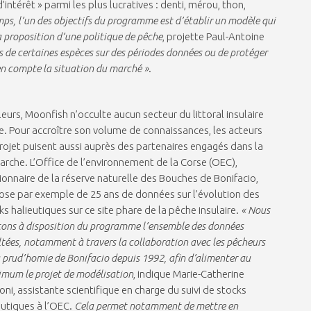
intérêt » parmi les plus lucratives : denti, mérou, thon,
ps, l’un des objectifs du programme est d’établir un modèle qui
la proposition d’une politique de pêche
, projette Paul-Antoine
cks de certaines espèces sur des périodes données ou de protéger
 en compte la situation du marché »
.
lleurs, Moonfish n’occulte aucun secteur du littoral insulaire
e. Pour accroître son volume de connaissances, les acteurs
rojet puisent aussi auprès des partenaires engagés dans la
rche. L’Office de l’environnement de la Corse (OEC),
ionnaire de la réserve naturelle des Bouches de Bonifacio,
ose par exemple de 25 ans de données sur l’évolution des
ks halieutiques sur ce site phare de la pêche insulaire.
« Nous
ons à disposition du programme l’ensemble des données
ltées, notamment à travers la collaboration avec les pêcheurs
a prud’homie de Bonifacio depuis 1992, afin d’alimenter au
mum le projet de modélisation
, indique Marie-Catherine
oni, assistante scientifique en charge du suivi de stocks
eutiques à l’OEC.
Cela permet notamment de mettre en