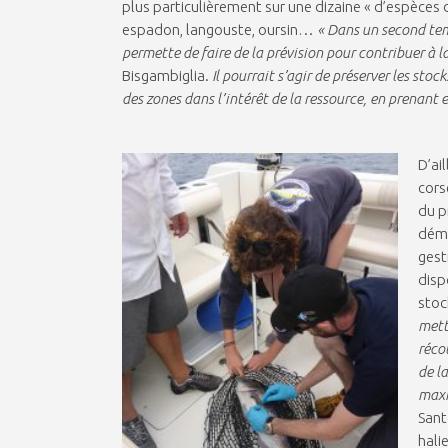
plus particulièrement sur une dizaine « d’espèces d’
espadon, langouste, oursin…
« Dans un second tem
permette de faire de la prévision pour contribuer à 
Bisgambiglia.
Il pourrait s’agir de préserver les sto
des zones dans l’intérêt de la ressource, en prenant
D’ai
cors
du p
déma
gest
disp
stoc
mett
réco
de l
maxi
Sant
hali