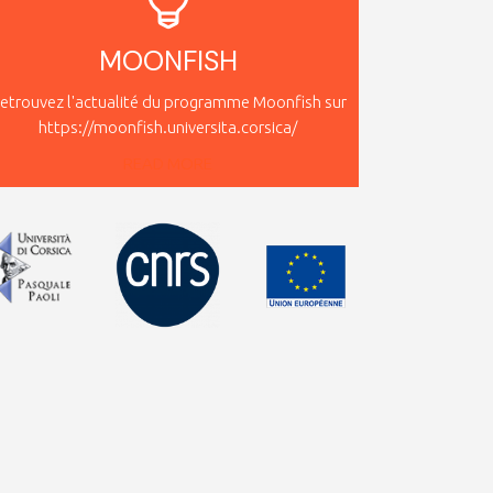
MOONFISH
etrouvez l'actualité du programme Moonfish sur
https://moonfish.universita.corsica/
READ MORE