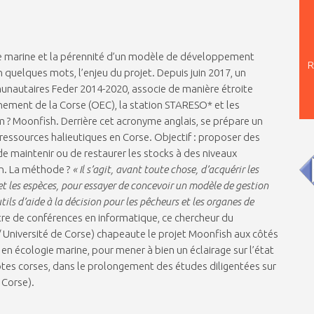
e marine et la pérennité d’un modèle de développement
R
 quelques mots, l’enjeu du projet. Depuis juin 2017, un
nautaires Feder 2014-2020, associe de manière étroite
onnement de la Corse (OEC), la station STARESO* et les
 ? Moonfish. Derrière cet acronyme anglais, se prépare un
ressources halieutiques en Corse. Objectif : proposer des
e maintenir ou de restaurer les stocks à des niveaux
on. La méthode ?
« Il s’agit, avant toute chose, d’acquérir les
 et les espèces, pour essayer de concevoir un modèle de gestion
tils d’aide à la décision pour les pêcheurs et les organes de
tre de conférences en informatique, ce chercheur du
 Université de Corse) chapeaute le projet Moonfish aux côtés
 en écologie marine, pour mener à bien un éclairage sur l’état
 côtes corses, dans le prolongement des études diligentées sur
 Corse).