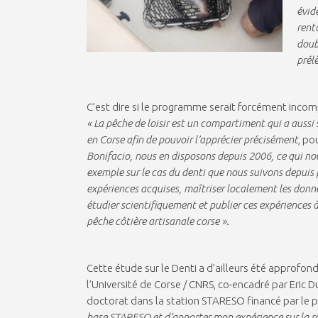
évid
rent
doub
prél
C’est dire si le programme serait forcément incomp
« La pêche de loisir est un compartiment qui a aussi
en Corse afin de pouvoir l’apprécier précisément
, po
Bonifacio, nous en disposons depuis 2006, ce qui nou
exemple sur le cas du denti que nous suivons depuis 
expériences acquises, maîtriser localement les donnée
étudier scientifiquement et publier ces expériences à
pêche côtière artisanale corse »
.
Cette étude sur le Denti a d’ailleurs été approfo
l’Université de Corse / CNRS, co-encadré par Eric
doctorat dans la station STARESO financé par le p
base STARESO et d’apporter mon expérience sur la ré