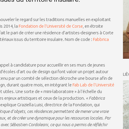
enouveler le regard sur les traditions manuelles en exploitant
s 2014, la
Fondation de l’Université de Corse
, en étroite
 fait le pari de créer une résidence d’artistes-designers à Corte
ériaux issus du territoire insulaire. Nom de code :
Fabbrica
appel à candidature pour accueillir en ses murs de jeunes
d’écoles d’art ou de design qui font valoir un projet autour
LI
 retenu par un comité de sélection décroche une bourse afin de
n, durant quatre mois, en intégrant le
Fab Lab de l’Université
 utiles. Une sorte de « mini-laboratoire » à l’échelle du
les enjeux artistiques et ceux de la production.
« Fabbrica
, explique Graziella Luisi, directrice de la Fondation, qui
tique d’objets, ces résidences permettent de mener une vraie
iaux, et de créer une dynamique pour les ressources locales. Par
 avec Sébastien Cordoleani, ce qui nous a permis de réfléchir