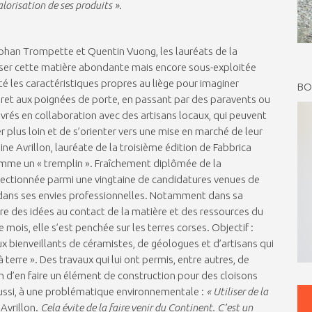
alorisation de ses produits »
.
 Yohan Trompette et Quentin Vuong, les lauréats de la
riser cette matière abondante mais encore sous-exploitée
oité les caractéristiques propres au liège pour imaginer
BOI
uret aux poignées de porte, en passant par des paravents ou
rés en collaboration avec des artisans locaux, qui peuvent
er plus loin et de s’orienter vers une mise en marché de leur
 Avrillon, lauréate de la troisième édition de Fabbrica
comme un « tremplin ». Fraîchement diplômée de la
sélectionnée parmi une vingtaine de candidatures venues de
e dans ses envies professionnelles. Notamment dans sa
aître des idées au contact de la matière et des ressources du
e mois, elle s’est penchée sur les terres corses. Objectif :
eux bienveillants de céramistes, de géologues et d’artisans qui
terre ». Des travaux qui lui ont permis, entre autres, de
fin d’en faire un élément de construction pour des cloisons
aussi, à une problématique environnementale :
« Utiliser de la
 Avrillon.
Cela évite de la faire venir du Continent. C’est un