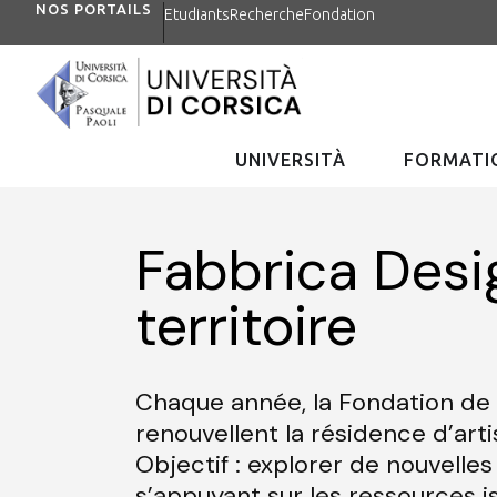
NOS PORTAILS
Etudiants
Recherche
Fondation
UNIVERSITÀ
FORMATIO
Fabbrica Desig
territoire
Chaque année, la Fondation de l’
renouvellent la résidence d’art
Objectif : explorer de nouvelle
s’appuyant sur les ressources is