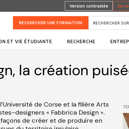
Version contrastée
Se co
RECHERCHER UNE FORMATION
N ET VIE ÉTUDIANTE
RECHERCHE
ENTREP
n, la création puisé
Université de Corse et la filière Arts
TER
istes-designers « Fabbrica Design ».
s façons de créer et de produire en
sues du territoire insulaire.