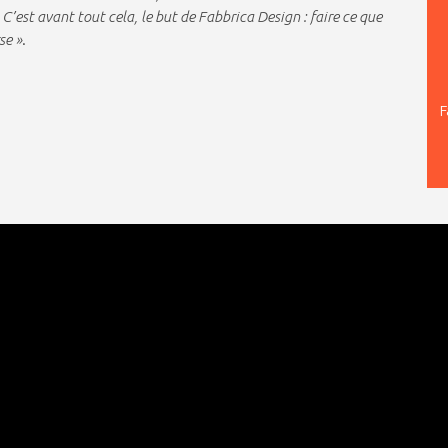
r. C’est avant tout cela, le but de Fabbrica Design : faire ce que
se »
.
F