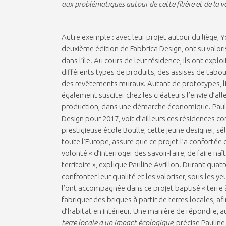
aux problématiques autour de cette filière et de la v
Autre exemple : avec leur projet autour du liège,
deuxième édition de Fabbrica Design, ont su valo
dans l’île. Au cours de leur résidence, ils ont expl
différents types de produits, des assises de tabo
des revêtements muraux. Autant de prototypes, liv
également susciter chez les créateurs l’envie d’all
production, dans une démarche économique. Pauline
Design pour 2017, voit d’ailleurs ces résidences 
prestigieuse école Boulle, cette jeune designer, 
toute l’Europe, assure que ce projet l’a conforté
volonté « d’interroger des savoir-faire, de faire n
territoire », explique Pauline Avrillon. Durant quatr
confronter leur qualité et les valoriser, sous les y
l’ont accompagnée dans ce projet baptisé « terre à 
fabriquer des briques à partir de terres locales, a
d’habitat en intérieur. Une manière de répondre, 
terre locale a un impact écologique
, précise Pauline