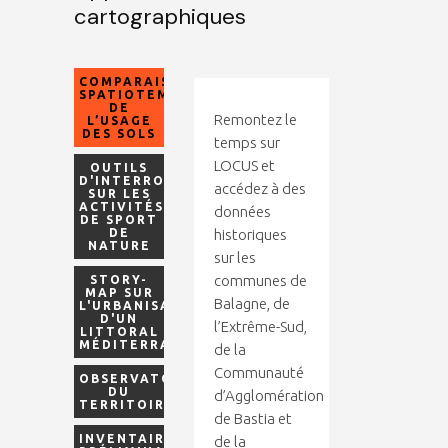
cartographiques
COMPARAISON
SPATIOTEMPORELLE
DE
Remontez le
L’USAGE
DES SOLS
temps sur
LOCUS et
OUTILS
D'INTERROGATION
accédez à des
SUR LES
ACTIVITÉS
données
DE SPORT
DE
historiques
NATURE
sur les
communes de
STORY-
MAP SUR
Balagne, de
L'URBANISATION
D'UN
l’Extrême-Sud,
LITTORAL
MÉDITERRANÉEN
de la
Communauté
OBSERVATOIRE
DU
d’Agglomération
TERRITOIRE
de Bastia et
INVENTAIRE
de la