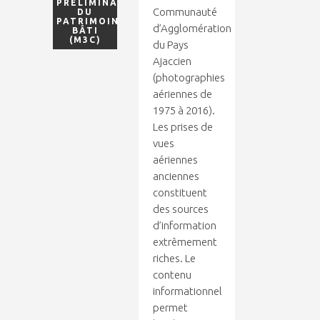
PRÉLIMINAIRE
Communauté
DU
PATRIMOINE
d’Agglomération
BÂTI
(M3C)
du Pays
Ajaccien
(photographies
aériennes de
1975 à 2016).
Les prises de
vues
aériennes
anciennes
constituent
des sources
d’information
extrêmement
riches. Le
contenu
informationnel
permet