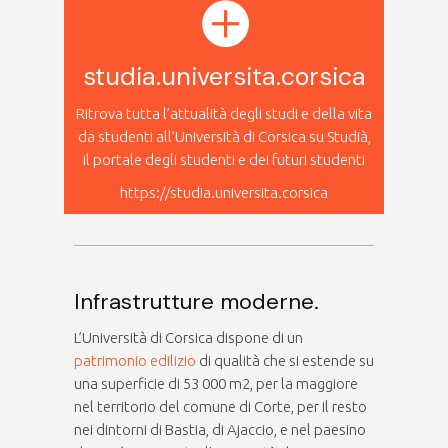
studia.universita.corsica
Ritrova tutta l’attualità degli studi e della vita
da studenti all’Università di Corsica su Studià,
il portale degli studenti e dei futuri studenti
https://studia.universita.corsica
Infrastrutture moderne.
L’Università di Corsica dispone di un
patrimonio edilizio
di qualità che si estende su
una superficie di 53 000 m2, per la maggiore
nel territorio del comune di Corte, per il resto
nei dintorni di Bastia, di Ajaccio, e nel paesino