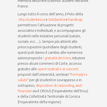
membra della rete Erasmus Student Network
France.
Lungo tutto il corso dell’anno, il Polo della
Vita studentesca
e
Solidarietà
e
handicap
permettono l’attuazione di progetti
associativi e individuali, e accompagnano gli
studenti nelle iniziative personali (salute,
sociale, ecc…). Sempre più attenti alle
preoccupazioni quotidiane degli studenti,
questi poli danno il cambio alle numerose
azioni proposte :
gratuità dei treni
, riduzioni
presso alcuni commerci di Corte, accesso
gratuito alle
opere teatrali e ai concerti
proposti dall’Università, seminari “
Forma(e) e
salute
” per gli studenti in sovrappeso o in
sottopeso,
dispositivo di carpooling
,
aiuti
finanziari
via il CROUS (l’equivalente dell’Ersu)
e della Collettività Territoriale di Corsica
(l’equivalente della regione).